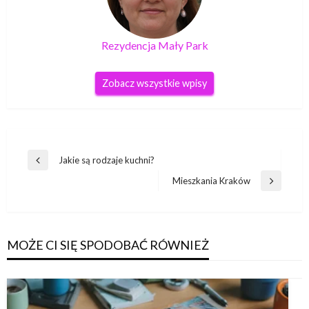
Rezydencja Mały Park
Zobacz wszystkie wpisy
Nawigacja
Jakie są rodzaje kuchni?
Poprzedni
wpisu
wpis
Mieszkania Kraków
Następny
wpis
MOŻE CI SIĘ SPODOBAĆ RÓWNIEŻ