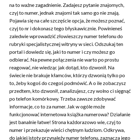
na to ważne zagadnienie. Zadajesz pytanie znajomych,
czyj to numer, jednak znajomi tak samo go nie znają.
Pojawia się na całe szczęście opcja, że możesz poznać,
czyj to nr i dokonasz tego błyskawicznie. Powinieneś
zaledwie wprowadzić złowieszczy numer telefonu do
rubryki specjalistycznej witryny w sieci. Odszukaj ten
portal i dowiedz się, jaki to numer i czy możesz go
odbierać. Na pewne połączenia nie warto po prostu
reagować, nie wiedząc jak dotąd, kto dzwonił. Na
świecie nie brakuje kłamców, którzy dzwonią tylko po
to, żeby kogoś do czegoś podmówić. A o ile zobaczysz
przedtem, kto dzwonił, zanalizujesz, czy wolno ci sięgnąć
po telefon komórkowy. Trzeba zawsze zdobywać
informacje, co to za numer. Jak w ogóle może
funkcjonować internetowa książka numerowa? Działanie
jest banalnie łatwe! Strona każdorazowo wie, czyj to
numer i przekazuje wieści chętnym ludziom. Odkrywa,
do jakiej istoty przynależy numer telefonu, zaznacza jego