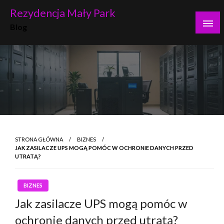
Skip
Rezydencja Mały Park
to
Blog
content
STRONA GŁÓWNA
BIZNES
JAK ZASILACZE UPS MOGĄ POMÓC W OCHRONIE DANYCH PRZED
UTRATĄ?
BIZNES
Jak zasilacze UPS mogą pomóc w
ochronie danych przed utratą?