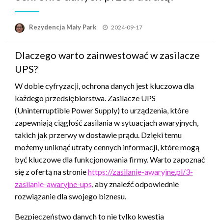
Opublikowane
Rezydencja Mały Park
2024-09-17
w
Dlaczego warto zainwestować w zasilacze
UPS?
W dobie cyfryzacji, ochrona danych jest kluczowa dla
każdego przedsiębiorstwa. Zasilacze UPS
(Uninterruptible Power Supply) to urządzenia, które
zapewniają ciągłość zasilania w sytuacjach awaryjnych,
takich jak przerwy w dostawie prądu. Dzięki temu
możemy uniknąć utraty cennych informacji, które mogą
być kluczowe dla funkcjonowania firmy. Warto zapoznać
się z ofertą na stronie
https://zasilanie-awaryjne.pl/3-
zasilanie-awaryjne-ups
, aby znaleźć odpowiednie
rozwiązanie dla swojego biznesu.
Bezpieczeństwo danych to nie tylko kwestia