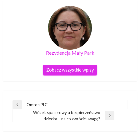
Rezydencja Mały Park
Zobacz wszystkie wpisy
Nawigacja
Omron PLC
Poprzedni
wpisu
Wózek spacerowy a bezpieczeństwo
wpis
Następny
dziecka – na co zwrócić uwagę?
wpis