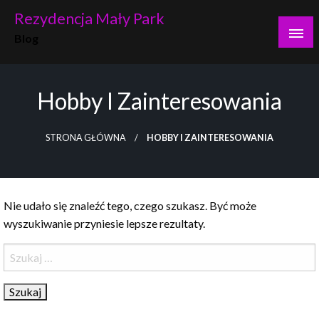
Skip
Rezydencja Mały Park
to
Blog
content
Hobby I Zainteresowania
STRONA GŁÓWNA
HOBBY I ZAINTERESOWANIA
Nie udało się znaleźć tego, czego szukasz. Być może
wyszukiwanie przyniesie lepsze rezultaty.
Szukaj: