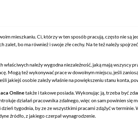
woim mieszkaniu. Ci, którzy w ten sposób pracują, często nie są 
 zalet, bo ma również i swoje złe cechy. Na te też należy spojrze
 właściwych należy wygodna niezależność, jaką mają wszyscy prac
acę. Mogą też wykonywać prace w dowolnym miejscu, jeśli zaniosą
śli jakiejś osobie zależy właśnie na powiększeniu stanu konta, p
aca Online
także i takowe posiada. Wykonując ją, trzeba być zdan
 kontroluje działań pracownika zdalnego, więc on sam powinien się
dzień tygodnia, by ze ze wszystkimi pracami zdążyć w terminie. 
dyne źródło, z jakiego czerpał wynagrodzenie.