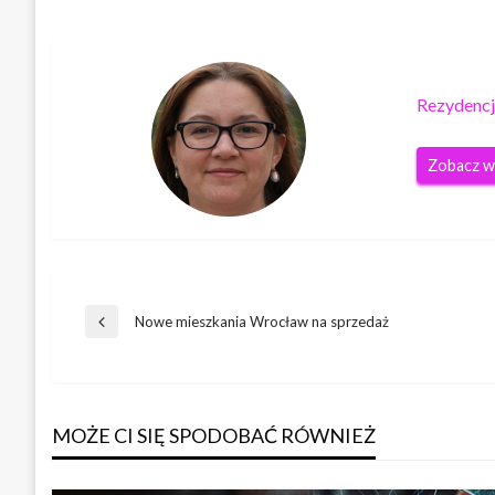
Rezydencj
Zobacz w
Nawigacja
Nowe mieszkania Wrocław na sprzedaż
Poprzedni
wpis
wpisu
MOŻE CI SIĘ SPODOBAĆ RÓWNIEŻ