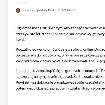
Opublikowane
Rezydencja Mały Park
2022-06-01
w
Ogromna ilość ludzi śni o tym, aby zacząć pracować w s
rzeczywistości
Praca Online
nie ma jedynie wyjątkowych
kwot.
Początkowo warto omówić zalety roboty online. Do cech
porze usiądą do roboty oraz o jakiej porze zakończą pr
Zarobki freelancerów bywają dość zadowalające, więc je
Następnie trzeba skupić się na gorszych stronach, bo
Pr
najczęściej na tym jedynie się straci. Żadna osoba nie
Powinien też dokładnie organizować sobie każdziuteńki 
potem współdziałać, a pracownik zdalny straci swoje je