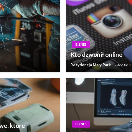
BIZNES
Kto dzwonił online
Rezydencja Mały Park
2022-06-2
we, które
BIZNES