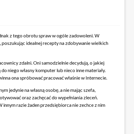
jednak z tego obrotu spraw w ogóle zadowoleni. W
ć, poszukując idealnej recepty na zdobywanie wielkich
ownicy zdalni. Oni samodzielnie decydują, o jakiej
 do niego własny komputer lub nieco inne materiały.
owinna ona spróbować pracować właśnie w Internecie.
ym jedynie na własną osobę, a nie mając szefa,
 motywować oraz zachęcać do wypełniania zleceń.
W innym razie żaden przedsiębiorca nie zechce z nim