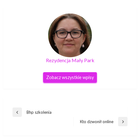
Rezydencja Mały Park
Zobacz wszystkie wpisy
Nawigacja
Bhp szkolenia
Poprzedni
wpisu
wpis
Kto dzwonił online
Następny
wpis