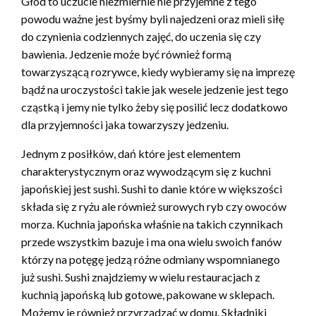
Głód to uczucie niezmiernie nie przyjemne z tego
powodu ważne jest byśmy byli najedzeni oraz mieli siłę
do czynienia codziennych zajęć, do uczenia się czy
bawienia. Jedzenie może być również formą
towarzyszącą rozrywce, kiedy wybieramy się na imprezę
bądź na uroczystości takie jak wesele jedzenie jest tego
cząstką i jemy nie tylko żeby się posilić lecz dodatkowo
dla przyjemności jaka towarzyszy jedzeniu.
Jednym z posiłków, dań które jest elementem
charakterystycznym oraz wywodzącym się z kuchni
japońskiej jest sushi. Sushi to danie które w większości
składa się z ryżu ale również surowych ryb czy owoców
morza. Kuchnia japońska właśnie na takich czynnikach
przede wszystkim bazuje i ma ona wielu swoich fanów
którzy na potęgę jedzą różne odmiany wspomnianego
już sushi. Sushi znajdziemy w wielu restauracjach z
kuchnią japońską lub gotowe, pakowane w sklepach.
Możemy je również przyrządzać w domu. Składniki