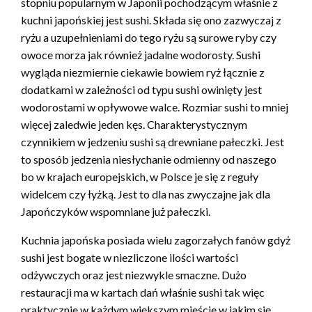
stopniu popularnym w Japonii pochodzącym właśnie z
kuchni japońskiej jest sushi. Składa się ono zazwyczaj z
ryżu a uzupełnieniami do tego ryżu są surowe ryby czy
owoce morza jak również jadalne wodorosty. Sushi
wygląda niezmiernie ciekawie bowiem ryż łącznie z
dodatkami w zależności od typu sushi owinięty jest
wodorostami w opływowe walce. Rozmiar sushi to mniej
więcej zaledwie jeden kęs. Charakterystycznym
czynnikiem w jedzeniu sushi są drewniane pałeczki. Jest
to sposób jedzenia niesłychanie odmienny od naszego
bo w krajach europejskich, w Polsce je się z reguły
widelcem czy łyżką. Jest to dla nas zwyczajne jak dla
Japończyków wspomniane już pałeczki.
Kuchnia japońska posiada wielu zagorzałych fanów gdyż
sushi jest bogate w niezliczone ilości wartości
odżywczych oraz jest niezwykle smaczne. Dużo
restauracji ma w kartach dań właśnie sushi tak więc
praktycznie w każdym większym mieście w jakim się