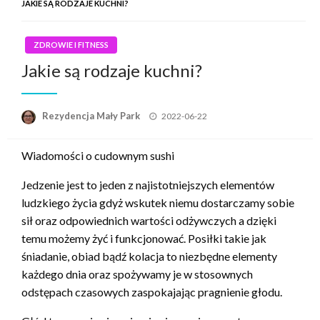
JAKIE SĄ RODZAJE KUCHNI?
ZDROWIE I FITNESS
Jakie są rodzaje kuchni?
Opublikowane
Rezydencja Mały Park
2022-06-22
w
Wiadomości o cudownym sushi
Jedzenie jest to jeden z najistotniejszych elementów
ludzkiego życia gdyż wskutek niemu dostarczamy sobie
sił oraz odpowiednich wartości odżywczych a dzięki
temu możemy żyć i funkcjonować. Posiłki takie jak
śniadanie, obiad bądź kolacja to niezbędne elementy
każdego dnia oraz spożywamy je w stosownych
odstępach czasowych zaspokajając pragnienie głodu.