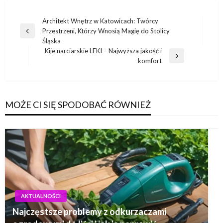
Nawigacja
Architekt Wnętrz w Katowicach: Twórcy
Przestrzeni, Którzy Wnosią Magię do Stolicy
wpisu
Poprzedni
Śląska
wpis
Kije narciarskie LEKI – Najwyższa jakość i
Następny
komfort
wpis
MOŻE CI SIĘ SPODOBAĆ RÓWNIEŻ
AKTUALNOŚCI
Najczęstsze problemy z odkurzaczami