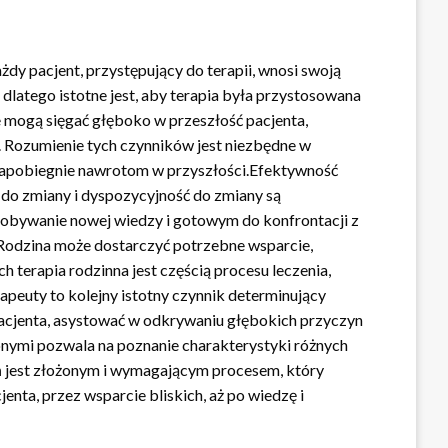
dy pacjent, przystępujący do terapii, wnosi swoją
dlatego istotne jest, aby terapia była przystosowana
e mogą sięgać głęboko w przeszłość pacjenta,
. Rozumienie tych czynników jest niezbędne w
ż zapobiegnie nawrotom w przyszłości.Efektywność
ć do zmiany i dyspozycyjność do zmiany są
zdobywanie nowej wiedzy i gotowym do konfrontacji z
 Rodzina może dostarczyć potrzebne wsparcie,
terapia rodzinna jest częścią procesu leczenia,
rapeuty to kolejny istotny czynnik determinujący
acjenta, asystować w odkrywaniu głębokich przyczyn
onymi pozwala na poznanie charakterystyki różnych
ń jest złożonym i wymagającym procesem, który
enta, przez wsparcie bliskich, aż po wiedzę i