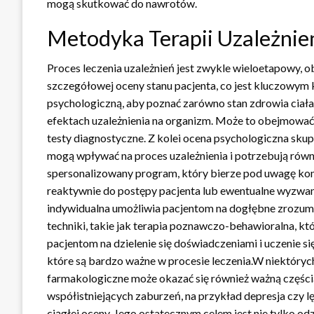
mogą skutkować do nawrotów.
Metodyka Terapii Uzależnie
Proces leczenia uzależnień jest zwykle wieloetapowy, 
szczegółowej oceny stanu pacjenta, co jest kluczowym
psychologiczną, aby poznać zarówno stan zdrowia ciała,
efektach uzależnienia na organizm. Może to obejmować
testy diagnostyczne. Z kolei ocena psychologiczna skup
mogą wpływać na proces uzależnienia i potrzebują równo
spersonalizowany program, który bierze pod uwagę konkr
reaktywnie do postępy pacjenta lub ewentualne wyzwani
indywidualna umożliwia pacjentom na dogłębne zrozum
techniki, takie jak terapia poznawczo-behawioralna, k
pacjentom na dzielenie się doświadczeniami i uczenie 
które są bardzo ważne w procesie leczenia.W niektórych
farmakologiczne może okazać się również ważną częścią
współistniejących zaburzeń, na przykład depresja czy l
ciągłej oceny. Jego ostatecznym celem jest nie tylko 