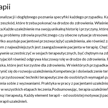
apii
alizacji i dogłębnego poznania specyfiki każdego przypadku. Każ
przeszkód, które trzeba pokonać na drodze do zdrowienia. Właśnie 
.Każde uzależnienie ma swoją unikalną historię i przyczyny, któr
my, problemy zdrowia psychicznego czy obecne sytuacje stresowe
ylko asystuje pacjentowi przezwyciężyć uzależnienia, ale równie
dnym z najważniejszych jest zaangażowanie pacjenta w terapię. Chę
tywnie uczestniczyć w sesjach terapeutycznych, być chętnym na 
rzyjaciół również odgrywa kluczową rolę w drodze do zdrowienia.
 które jest korzystne dla zdrowieniu. W niektórych przypadkach 
zynić się do rozwoju uzależnienia.Kompetencje i doświadczenie te
fi przystosować techniki terapeutyczne do osobistych wymagań p
nia sobie z wyzwaniami. Praktyka w pracy z pacjentami uzależni
w wszystkich etapach leczenia.Podsumowując, terapia uzależnie
i terapeutą. Każdy element terapii – od osobistej motywacji pacj
rapii uzależnień.