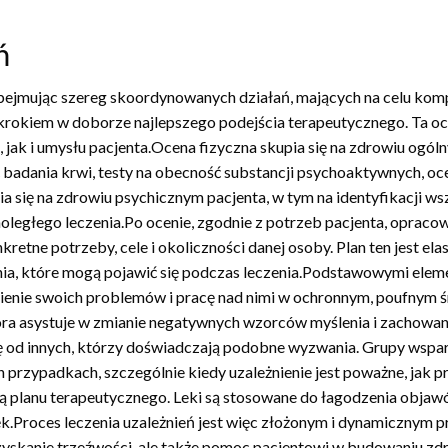
ń
obejmując szereg skoordynowanych działań, mających na celu kom
 krokiem w doborze najlepszego podejścia terapeutycznego. Ta o
 jak i umysłu pacjenta.Ocena fizyczna skupia się na zdrowiu ogóln
 badania krwi, testy na obecność substancji psychoaktywnych, o
ia się na zdrowiu psychicznym pacjenta, w tym na identyfikacji w
ległego leczenia.Po ocenie, zgodnie z potrzeb pacjenta, opracowy
etne potrzeby, cele i okoliczności danej osoby. Plan ten jest ela
a, które mogą pojawić się podczas leczenia.Podstawowymi element
ienie swoich problemów i pracę nad nimi w ochronnym, poufnym 
tóra asystuje w zmianie negatywnych wzorców myślenia i zachowan
się od innych, którzy doświadczają podobne wyzwania. Grupy wspa
 przypadkach, szczególnie kiedy uzależnienie jest poważne, jak pr
 planu terapeutycznego. Leki są stosowane do łagodzenia objawó
ęk.Proces leczenia uzależnień jest więc złożonym i dynamicznym 
odzyskanie trzeźwości, ale także pomoc pacjentowi w budowaniu 