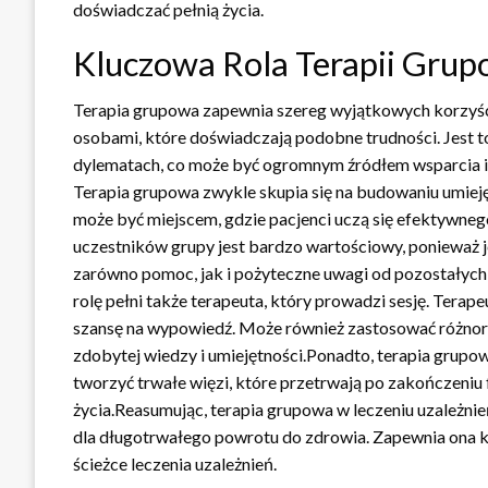
doświadczać pełnią życia.
Kluczowa Rola Terapii Grup
Terapia grupowa zapewnia szereg wyjątkowych korzyści, 
osobami, które doświadczają podobne trudności. Jest t
dylematach, co może być ogromnym źródłem wsparcia i 
Terapia grupowa zwykle skupia się na budowaniu umieję
może być miejscem, gdzie pacjenci uczą się efektywnego
uczestników grupy jest bardzo wartościowy, ponieważ je
zarówno pomoc, jak i pożyteczne uwagi od pozostałych
rolę pełni także terapeuta, który prowadzi sesję. Tera
szansę na wypowiedź. Może również zastosować różnorod
zdobytej wiedzy i umiejętności.Ponadto, terapia grupo
tworzyć trwałe więzi, które przetrwają po zakończeni
życia.Reasumując, terapia grupowa w leczeniu uzależnie
dla długotrwałego powrotu do zdrowia. Zapewnia ona ko
ścieżce leczenia uzależnień.