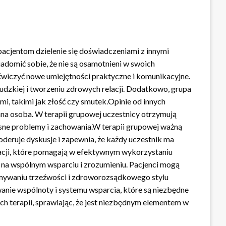
pacjentom dzielenie się doświadczeniami z innymi
domić sobie, że nie są osamotnieni w swoich
wiczyć nowe umiejętności praktyczne i komunikacyjne.
udzkiej i tworzeniu zdrowych relacji. Dodatkowo, grupa
i, takimi jak złość czy smutek.Opinie od innych
ana osoba. W terapii grupowej uczestnicy otrzymują
sne problemy i zachowania.W terapii grupowej ważną
oderuje dyskusje i zapewnia, że każdy uczestnik ma
sacji, które pomagają w efektywnym wykorzystaniu
 na wspólnym wsparciu i zrozumieniu. Pacjenci mogą
ymywaniu trzeźwości i zdroworozsądkowego stylu
wanie wspólnoty i systemu wsparcia, które są niezbędne
h terapii, sprawiając, że jest niezbędnym elementem w