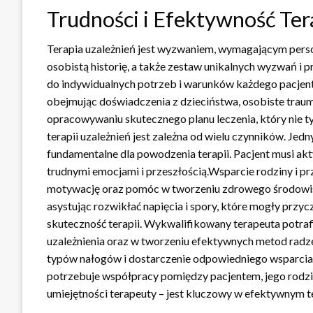
Trudności i Efektywność Ter
Terapia uzależnień jest wyzwaniem, wymagającym person
osobistą historię, a także zestaw unikalnych wyzwań i 
do indywidualnych potrzeb i warunków każdego pacjenta
obejmując doświadczenia z dzieciństwa, osobiste trau
opracowywaniu skutecznego planu leczenia, który nie t
terapii uzależnień jest zależna od wielu czynników. Je
fundamentalne dla powodzenia terapii. Pacjent musi ak
trudnymi emocjami i przeszłością.Wsparcie rodziny i p
motywację oraz pomóc w tworzeniu zdrowego środowiska,
asystując rozwikłać napięcia i spory, które mogły przyc
skuteczność terapii. Wykwalifikowany terapeuta potra
uzależnienia oraz w tworzeniu efektywnych metod radze
typów nałogów i dostarczenie odpowiedniego wsparcia 
potrzebuje współpracy pomiędzy pacjentem, jego rodziną 
umiejętności terapeuty – jest kluczowy w efektywnym te