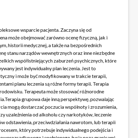
pleksowe wsparcie pacjenta. Zaczyna się od
cena może obejmować zarówno ocenę fizyczną, jak i
ym, historii medycznej, a także na bezpośrednich
cenę stanu narządów wewnętrznych oraz inne niezbędne
szelkich współistniejących zaburzeń psychicznych, które
wany jest indywidualny plan leczenia. Jest to
styczny i może być modyfikowany w trakcie terapii,
ami planu leczenia są różne formy terapii. Terapia
środowisku. Terapeuta może stosować różnorodne
ia.Terapia grupowa daje inną perspektywę, pozwalając
rcia mogą dostarczać poczucia wspólnoty i zrozumienia,
zy uzależnienia od alkoholu czy narkotyków, leczenie
w odstawienia, przeciwdziałania nawrotom, lub terapii
procesem, który potrzebuje indywidualnego podejścia i
zdroworozsądkowego i spełnionego życia poza granicami