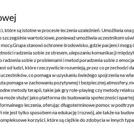
owej
które są istotne w procesie leczenia uzależnień. Umożliwia ona 
o szczególnie wartościowe, ponieważ umożliwia uczestnikom uświa
mocy.Grupa stanowi ochronne środowisko, gdzie pacjenci mogą ć
tności radzenia sobie ze stresem, ulepszaniu komunikacji międzyl
 radzenia sobie z problemami i metod poradzenia sobie z emocjam
st od ludzi, które rzeczywiście rozumieją, przez co przechodzi d
 uczestników, co pomaga w uzyskaniu świeżego spojrzenia na wła
peuta pomaga w zachowaniu pozytywnej i bezpiecznej atmosfery, m
ne metody terapii, takie jak gry role-playing czy metody relak
wa może służyć jako platforma do budowania społeczności opartej
u formalnego leczenia, oferując długoterminowe pomoc w podtrz
ń nie jest tylko sposobem na edukację i rozwój, ale także na budo
mpleksowe korzyści, które są ciężkie do zdobycia w innych typac