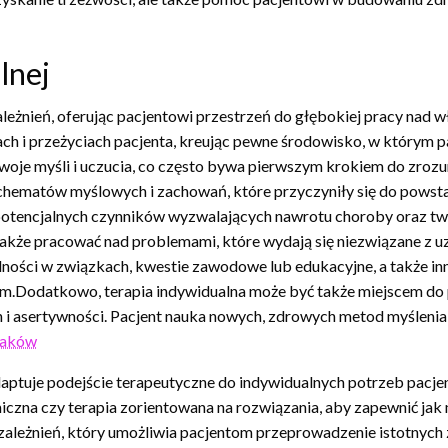
lnej
leżnień, oferując pacjentowi przestrzeń do głębokiej pracy nad w
ach i przeżyciach pacjenta, kreując pewne środowisko, w którym pa
 swoje myśli i uczucia, co często bywa pierwszym krokiem do zrozu
ematów myślowych i zachowań, które przyczyniły się do powstan
a potencjalnych czynników wyzwalających nawrotu choroby oraz 
akże pracować nad problemami, które wydają się niezwiązane z uzal
dności w związkach, kwestie zawodowe lub edukacyjne, a także in
em.Dodatkowo, terapia indywidualna może być także miejscem do
 asertywności. Pacjent nauka nowych, zdrowych metod myślenia i
raków
aptuje podejście terapeutyczne do indywidualnych potrzeb pacjent
czna czy terapia zorientowana na rozwiązania, aby zapewnić jak
zależnień, który umożliwia pacjentom przeprowadzenie istotnych z