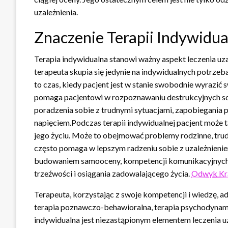
uzależnienia.
Znaczenie Terapii Indywidua
Terapia indywidualna stanowi ważny aspekt leczenia uza
terapeuta skupia się jedynie na indywidualnych potrzeb
to czas, kiedy pacjent jest w stanie swobodnie wyrazić
pomaga pacjentowi w rozpoznawaniu destrukcyjnych sch
poradzenia sobie z trudnymi sytuacjami, zapobiegani
napięciem.Podczas terapii indywidualnej pacjent może t
jego życiu. Może to obejmować problemy rodzinne, tru
często pomaga w lepszym radzeniu sobie z uzależnieni
budowaniem samooceny, kompetencji komunikacyjnych i
trzeźwości i osiągania zadowalającego życia.
Odwyk K
Terapeuta, korzystając z swoje kompetencji i wiedzę, ad
terapia poznawczo-behawioralna, terapia psychodynami
indywidualna jest niezastąpionym elementem leczenia u