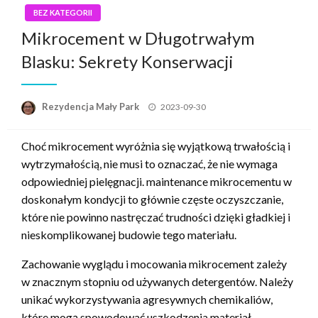
BEZ KATEGORII
Mikrocement w Długotrwałym
Blasku: Sekrety Konserwacji
Opublikowane
Rezydencja Mały Park
2023-09-30
w
Choć mikrocement wyróżnia się wyjątkową trwałością i
wytrzymałością, nie musi to oznaczać, że nie wymaga
odpowiedniej pielęgnacji. maintenance mikrocementu w
doskonałym kondycji to głównie częste oczyszczanie,
które nie powinno nastręczać trudności dzięki gładkiej i
nieskomplikowanej budowie tego materiału.
Zachowanie wyglądu i mocowania mikrocement zależy
w znacznym stopniu od używanych detergentów. Należy
unikać wykorzystywania agresywnych chemikaliów,
które mogą spowodować uszkodzenia materiał