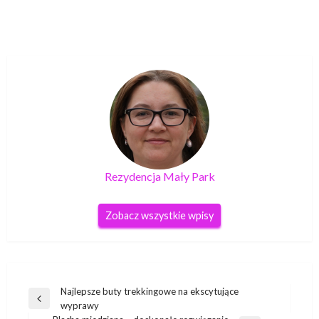
Rezydencja Mały Park
Zobacz wszystkie wpisy
Nawigacja
Najlepsze buty trekkingowe na ekscytujące
Poprzedni
wyprawy
wpisu
wpis