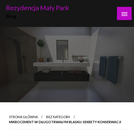
Skip
Rezydencja Mały Park
to
Blog
content
STRONA GŁÓWNA
BEZ KATEGORII
MIKROCEMENT W DŁUGOTRWAŁYM BLASKU: SEKRETY KONSERWACJI