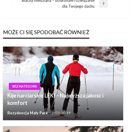
Blacha miedziana – doskonałe rozwiązanie
Następny
dla Twojego dachu
wpis
MOŻE CI SIĘ SPODOBAĆ RÓWNIEŻ
BEZ KATEGORII
Kije narciarskie LEKI – Najwyższa jakość i
komfort
Rezydencja Mały Park
2023-10-19