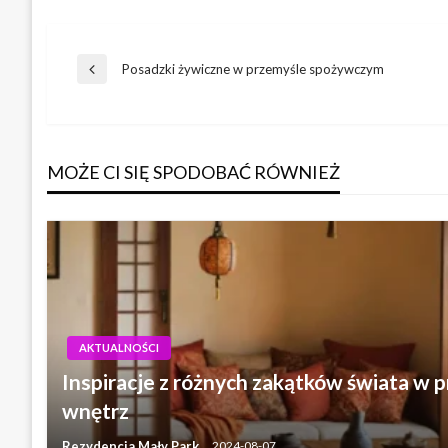
Nawigacja
Posadzki żywiczne w przemyśle spożywczym
Poprzedni
wpis
wpisu
MOŻE CI SIĘ SPODOBAĆ RÓWNIEŻ
AKTUALNOŚCI
Inspiracje z różnych zakątków świata w 
wnętrz
Rezydencja Mały Park
2024-08-07