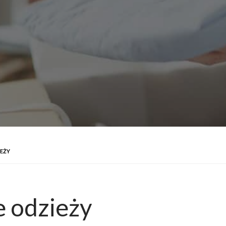
EŻY
 odzieży