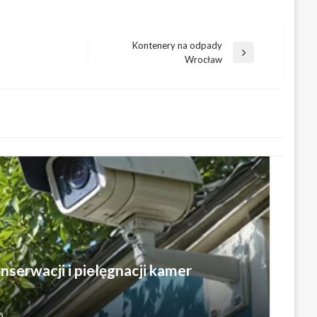
Kontenery na odpady
Następny
Wrocław
wpis
nserwacji i pielęgnacji kamer
5