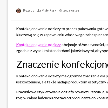
Opublikowane
Rezydencja Mały Park
2023-06-24
w
Konfekcjonowanie odzieży to proces pakowania gotowy
kluczową rolę w zapewnieniu właściwego zabezpieczeni
Konfekcjonowanie odzieży
obejmuje różne czynności, t
zgodnie z wysokimi standardami jakościowymi, aby speł
Znaczenie konfekcjon
Konfekcjonowanie odzieży ma ogromne znaczenie dla pro
uszkodzeniem, ale także nadaje produktom estetyczny w
Prawidłowe etykietowanie odzieży również ułatwia jej i
rolę w całym łańcuchu dostaw od producenta do konsu