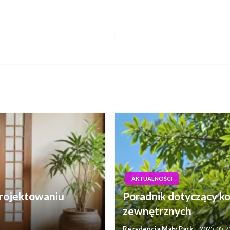
AKTUALNOŚCI
projektowaniu
Poradnik dotyczący ko
zewnętrznych
Rezydencja Mały Park
2025-05-2