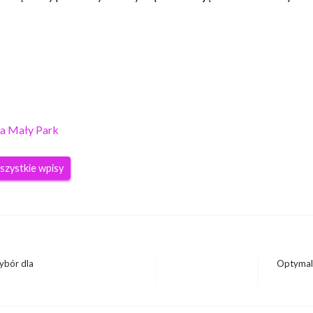
a Mały Park
szystkie wpisy
ybór dla
Optymali
Następny
wpis