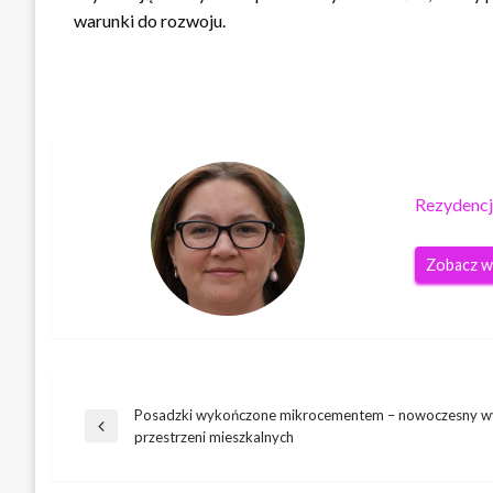
warunki do rozwoju.
Rezydencj
Zobacz w
Posadzki wykończone mikrocementem – nowoczesny w
Nawigacja
Poprzedni
przestrzeni mieszkalnych
wpis