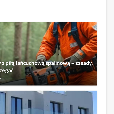
z piłą łańcuchową spalinową – zasady,
rzegać
6