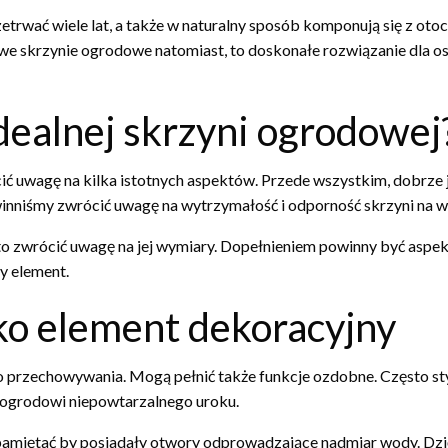
trwać wiele lat, a także w naturalny sposób komponują się z ot
lowe skrzynie ogrodowe natomiast, to doskonałe rozwiązanie dla 
dealnej skrzyni ogrodowej
ć uwagę na kilka istotnych aspektów. Przede wszystkim, dobrze je
inniśmy zwrócić uwagę na wytrzymałość i odporność skrzyni na w
rto zwrócić uwagę na jej wymiary. Dopełnieniem powinny być aspe
y element.
ko element dekoracyjny
o przechowywania. Mogą pełnić także funkcje ozdobne. Często sty
 ogrodowi niepowtarzalnego uroku.
 pamiętać by posiadały otwory odprowadzające nadmiar wody. Dzi