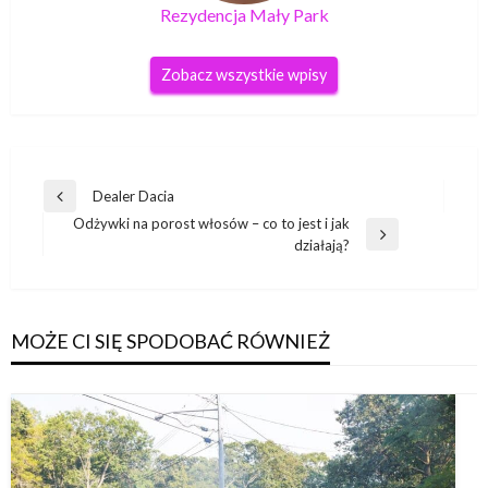
Rezydencja Mały Park
Zobacz wszystkie wpisy
Nawigacja
Dealer Dacia
Poprzedni
wpisu
Odżywki na porost włosów – co to jest i jak
wpis
Następny
działają?
wpis
MOŻE CI SIĘ SPODOBAĆ RÓWNIEŻ