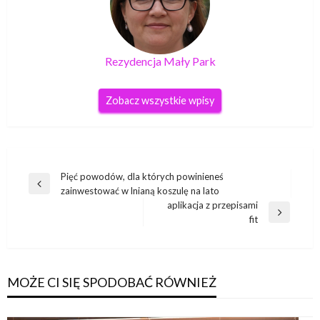
Rezydencja Mały Park
Zobacz wszystkie wpisy
Nawigacja
Pięć powodów, dla których powinieneś
Poprzedni
zainwestować w lnianą koszulę na lato
wpisu
wpis
aplikacja z przepisami
Następny
fit
wpis
MOŻE CI SIĘ SPODOBAĆ RÓWNIEŻ