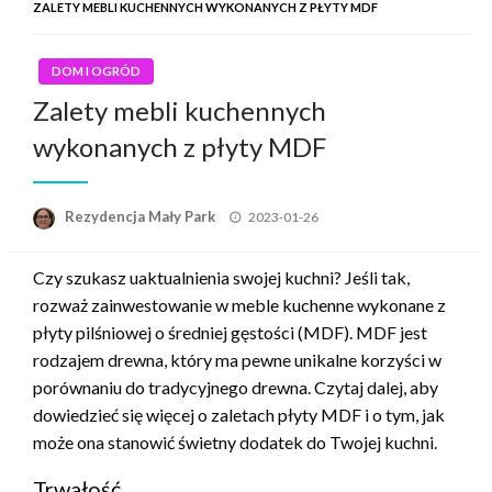
ZALETY MEBLI KUCHENNYCH WYKONANYCH Z PŁYTY MDF
DOM I OGRÓD
Zalety mebli kuchennych
wykonanych z płyty MDF
Opublikowane
Rezydencja Mały Park
2023-01-26
w
Czy szukasz uaktualnienia swojej kuchni? Jeśli tak,
rozważ zainwestowanie w meble kuchenne wykonane z
płyty pilśniowej o średniej gęstości (MDF). MDF jest
rodzajem drewna, który ma pewne unikalne korzyści w
porównaniu do tradycyjnego drewna. Czytaj dalej, aby
dowiedzieć się więcej o zaletach płyty MDF i o tym, jak
może ona stanowić świetny dodatek do Twojej kuchni.
Trwałość