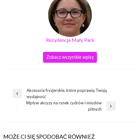
Rezydencja Mały Park
Zobacz wszystkie wpisy
Nawigacja
Akcesoria fryzjerskie, które poprawią Twoją
Poprzedni
wydajność
wpisu
wpis
Wpływ akcyzy na rynek cydrów i miodów
Następny
pitnych
wpis
MOŻE CI SIĘ SPODOBAĆ RÓWNIEŻ