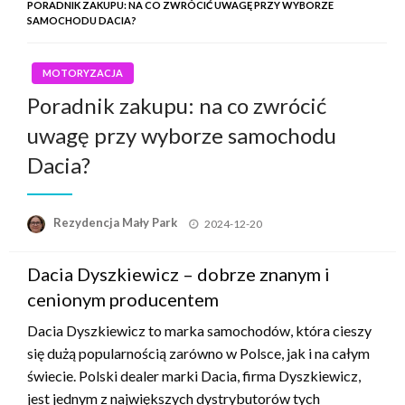
PORADNIK ZAKUPU: NA CO ZWRÓCIĆ UWAGĘ PRZY WYBORZE
SAMOCHODU DACIA?
MOTORYZACJA
Poradnik zakupu: na co zwrócić
uwagę przy wyborze samochodu
Dacia?
Opublikowane
Rezydencja Mały Park
2024-12-20
w
Dacia Dyszkiewicz – dobrze znanym i
cenionym producentem
Dacia Dyszkiewicz to marka samochodów, która cieszy
się dużą popularnością zarówno w Polsce, jak i na całym
świecie. Polski dealer marki Dacia, firma Dyszkiewicz,
jest jednym z największych dystrybutorów tych