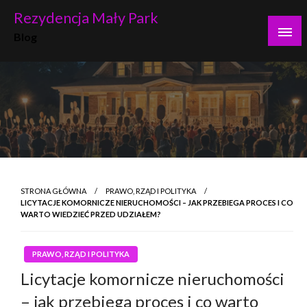
Skip
Rezydencja Mały Park
to
Blog
content
STRONA GŁÓWNA
PRAWO, RZĄD I POLITYKA
LICYTACJE KOMORNICZE NIERUCHOMOŚCI – JAK PRZEBIEGA PROCES I CO
WARTO WIEDZIEĆ PRZED UDZIAŁEM?
PRAWO, RZĄD I POLITYKA
Licytacje komornicze nieruchomości
– jak przebiega proces i co warto