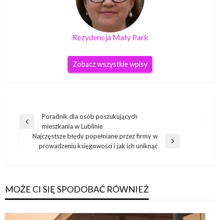
Rezydencja Mały Park
Zobacz wszystkie wpisy
Nawigacja
Poradnik dla osób poszukujących
Poprzedni
mieszkania w Lublinie
wpisu
wpis
Najczęstsze błędy popełniane przez firmy w
Następny
prowadzeniu księgowości i jak ich uniknąć
wpis
MOŻE CI SIĘ SPODOBAĆ RÓWNIEŻ