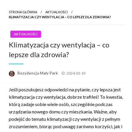
STRONA GŁÓWNA
AKTUALNOŚCI
KLIMATYZACJA CZY WENTYLACJA – CO LEPSZE DLA ZDROWIA?
AKTUALNOŚCI
Klimatyzacja czy wentylacja – co
lepsze dla zdrowia?
Opublikowane
Rezydencja Mały Park
2024-03-19
w
Jeśli poszukujesz odpowiedzi na pytanie, czy lepsza jest
klimatyzacja czy wentylacja, dobrze trafiłeś! To kwestia,
którą zadaje sobie wiele osób, szczególnie podczas
urządzania nowego domu czy mieszkania. Ważne, aby
podejść do tematu klimatyzacji czy wentylacji z pełnym
zrozumieniem, biorąc pod uwagę zarówno korzyści, jak i