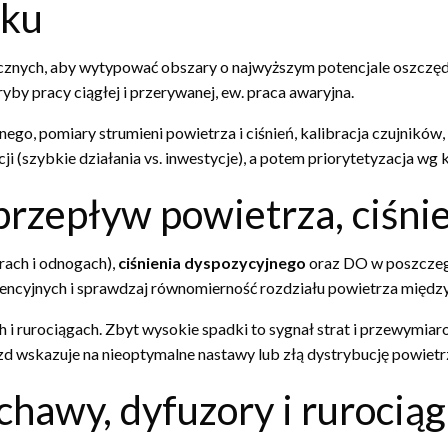
oku
ycznych, aby wytypować obszary o najwyższym potencjale oszczę
ryby pracy ciągłej i przerywanej, ew. praca awaryjna.
znego, pomiary strumieni powietrza i ciśnień, kalibracja czujników
 (szybkie działania vs. inwestycje), a potem priorytetyzacja wg
przepływ powietrza, ciśnie
rach i odnogach),
ciśnienia dyspozycyjnego
oraz DO w poszczegó
cyjnych i sprawdzaj równomierność rozdziału powietrza między 
ch i rurociągach. Zbyt wysokie spadki to sygnał strat i przewymi
d wskazuje na nieoptymalne nastawy lub złą dystrybucję powietr
hawy, dyfuzory i rurociąg