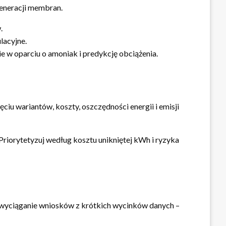
eneracji membran.
.
lacyjne.
 w oparciu o amoniak i predykcję obciążenia.
iu wariantów, koszty, oszczędności energii i emisji
 Priorytetyzuj według kosztu unikniętej kWh i ryzyka
st wyciąganie wniosków z krótkich wycinków danych –