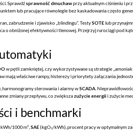
ści. Sprawdź
sprawność dmuchaw
przy aktualnym ciśnieniu i pr
unktem lub pracujące równolegle bez kaskadowania często gene
an, zabrudzenie i zjawisko „blindingu”. Testy
SOTE
lub przynajmn
o obniżonej efektywności tlenowej. Przejrzyj rurociągi pod kąte
automatyki
DO
w pętli zamkniętej, czy wykorzystywane są strategie „amoniak w
 mają właściwe rampy, histerezy i priorytety załączania jednost
y), harmonogramy sterowania i alarmy w
SCADA
. Nieprawidłowości
tanne zmiany przepływu, co zwiększa
zużycie energii
i zużycie me
ci i benchmarki
, kWh/1000 m³,
SAE
(kgO₂/kWh), procent pracy w optymalnym za