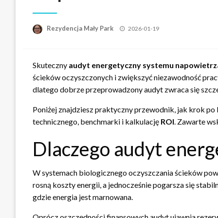
Opublikowane
Rezydencja Mały Park
2026-01-19
w
Skuteczny
audyt energetyczny
systemu napowietrz
ścieków oczyszczonych i zwiększyć niezawodność pra
dlatego dobrze przeprowadzony audyt zwraca się szcz
Poniżej znajdziesz praktyczny przewodnik, jak krok po 
technicznego, benchmarki i kalkulację
ROI
. Zawarte ws
Dlaczego audyt energ
W systemach biologicznego oczyszczania ścieków powi
rosną koszty energii, a jednocześnie pogarsza się stab
gdzie energia jest marnowana.
Oprócz oszczędności finansowych audyt ujawnia rezerw