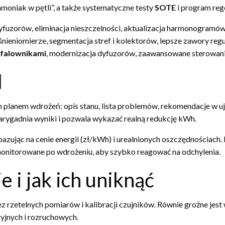
oniak w pętli”, a także systematyczne testy
SOTE
i program reg
 dyfuzorów, eliminacja nieszczelności, aktualizacja harmonogramów
ieniomierze, segmentacja stref i kolektorów, lepsze zawory regu
falownikami
, modernizacja dyfuzorów, zaawansowane sterowanie
I
planem wdrożeń: opis stanu, lista problemów, rekomendacje w ujęc
ygadnia wyniki i pozwala wykazać realną redukcję kWh.
bazując na cenie energii (zł/kWh) i urealnionych oszczędnościach.
 monitorowane po wdrożeniu, aby szybko reagować na odchylenia.
 i jak ich uniknąć
ez rzetelnych pomiarów i kalibracji czujników. Równie groźne je
yjnych i rozruchowych.