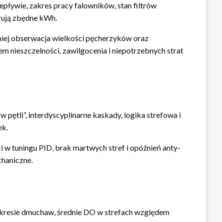
zepływie, zakres pracy falowników, stan filtrów
rują zbędne kWh.
iej obserwacja wielkości pęcherzyków oraz
m nieszczelności, zawilgocenia i niepotrzebnych strat
 pętli”, interdyscyplinarne kaskady, logika strefowa i
ek.
 w tuningu PID, brak martwych stref i opóźnień anty-
chaniczne.
kresie dmuchaw, średnie DO w strefach względem