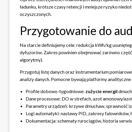
ładunku, krótsze czasy retencji i mniejsze ryzyko niedo
oczyszczonych.
Przygotowanie do audy
Na starcie definiujemy cele: redukcja kWh/kg usunięteg
dyfuzorów. Zakres powinien obejmować zarówno część me
algorytmy).
Przygotuj listę danych oraz instrumentarium pomiarowe
analizy danych. Pomocne bywają platformy analityczne 
Profile dobowo-tygodniowe:
zużycie energii
dmucha
Dane procesowe: DO w strefach, azot amonowy/azot
Parametry urządzeń: krzywe dmuchaw, sprawność iz
Logi automatyki: nastawy PID, zakresy falowników,
Dokumentacja: schematy rurociągów, historia serwi