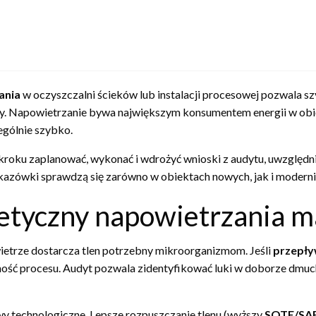
ania
w oczyszczalni ścieków lub instalacji procesowej pozwala sz
cy. Napowietrzanie bywa największym konsumentem energii w ob
ególnie szybko.
kroku zaplanować, wykonać i wdrożyć wnioski z audytu, uwzględnia
kazówki sprawdzą się zarówno w obiektach nowych, jak i modern
etyczny napowietrzania m
etrze dostarcza tlen potrzebny mikroorganizmom. Jeśli
przepły
ilność procesu. Audyt pozwala zidentyfikować luki w doborze dmuc
y technologiczne. Lepsze rozpuszczanie tlenu (wyższy
SOTE/SA