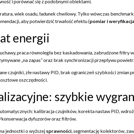
wność i porównać się z podobnymi obiektami.
tura, wiek osadu, ładunek chwilowy. Tylko wówczas benchmarking
endacji, aby potwierdzić trwałość efektu (
pomiar i weryfikacj
at energii
hawy, praca równoległa bez kaskadowania, zabrudzone filtry wl
ymywane „na zapas” oraz brak synchronizacji przepływu powietr
ane czujniki, złe nastawy PID, brak ograniczeń szybkości zmian
kosztowe oszczędności.
izacyjne: szybkie wygrane
-automatycznych: kalibracja czujników, korekta nastaw PID, wd
e/konserwacja dyfuzorów oraz filtrów.
a jednostki o wyższej
sprawności
, segmentację kolektorów, zawo