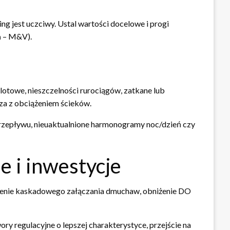
 jest uczciwy. Ustal wartości docelowe i progi
a
– M&V).
otowe, nieszczelności rurociągów, zatkane lub
za z obciążeniem ścieków.
 przepływu, nieuaktualnione harmonogramy noc/dzień czy
 i inwestycje
rożenie kaskadowego załączania dmuchaw, obniżenie DO
ry regulacyjne o lepszej charakterystyce, przejście na