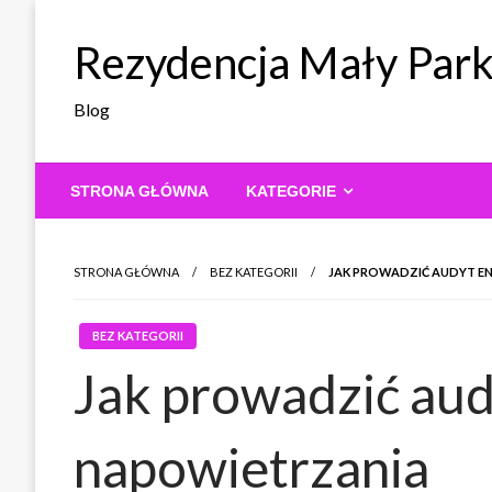
Skip
to
Rezydencja Mały Par
content
Blog
STRONA GŁÓWNA
KATEGORIE
STRONA GŁÓWNA
BEZ KATEGORII
JAK PROWADZIĆ AUDYT E
BEZ KATEGORII
Jak prowadzić au
napowietrzania