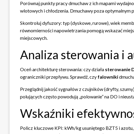
Porównaj punkty pracy dmuchaw z ich mapami wydajno
wlotowych i chłodzenia. Dmuchawy poza optymalnym p
Skontroluj dyfuzory: typ (dyskowe, rurowe), wiek membr
równomierności napowietrzania pomogą wskazać miejsca 
miejscowych.
Analiza sterowania i 
Oceń architekturę sterowania: czy działa
sterowanie 
ograniczniki przepływu. Sprawdź, czy
falowniki
dmuchaw
Przeglądnij jakość sygnałów z czujników (dryfty, szum
polujących często powodują „polowanie” na DO i nieus
Wskaźniki efektywnoś
Policz kluczowe KPI: kWh/kg usuniętego BZT5 i azotu