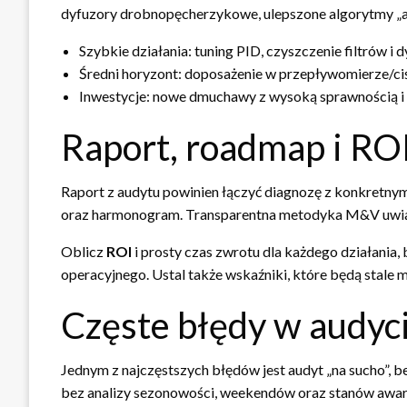
dyfuzory drobnopęcherzykowe, ulepszone algorytmy „am
Szybkie działania: tuning PID, czyszczenie filtrów i
Średni horyzont: doposażenie w przepływomierze/ciśn
Inwestycje: nowe dmuchawy z wysoką sprawnością i
Raport, roadmap i RO
Raport z audytu powinien łączyć diagnozę z konkretnym 
oraz harmonogram. Transparentna metodyka M&V uwiar
Oblicz
ROI
i prosty czas zwrotu dla każdego działania, 
operacyjnego. Ustal także wskaźniki, które będą stale
Częste błędy w audycie
Jednym z najczęstszych błędów jest audyt „na sucho”, b
bez analizy sezonowości, weekendów oraz stanów awar