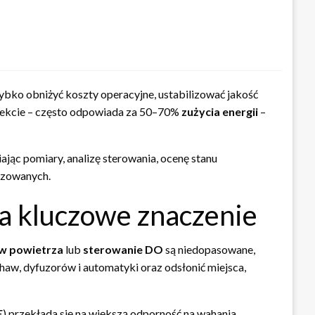
ybko obniżyć koszty operacyjne, ustabilizować jakość
iekcie – często odpowiada za 50–70%
zużycia energii
–
jąc pomiary, analizę sterowania, ocenę stanu
izowanych.
a kluczowe znaczenie
w powietrza
lub
sterowanie DO
są niedopasowane,
haw, dyfuzorów i automatyki oraz odsłonić miejsca,
E
) przekłada się na większą odporność na wahania