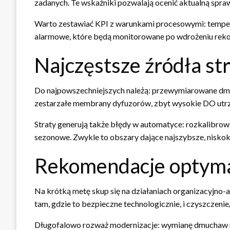
zadanych. Te wskaźniki pozwalają ocenić aktualną spra
Warto zestawiać KPI z warunkami procesowymi: tempera
alarmowe, które będą monitorowane po wdrożeniu rekom
Najczęstsze źródła str
Do najpowszechniejszych należą: przewymiarowane dmuc
zestarzałe membrany dyfuzorów, zbyt wysokie DO utrz
Straty generują także błędy w automatyce: rozkalibrow
sezonowe. Zwykle to obszary dające najszybsze, nisko
Rekomendacje optymal
Na krótką metę skup się na działaniach organizacyjno
tam, gdzie to bezpieczne technologicznie, i czyszczeni
Długofalowo rozważ modernizacje: wymianę dmuchaw n