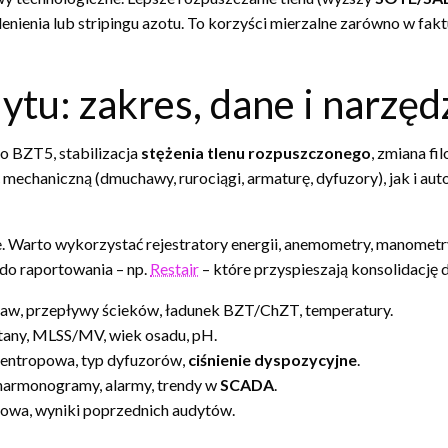
tlenienia lub stripingu azotu. To korzyści mierzalne zarówno w fak
tu: zakres, dane i narzęd
o BZT5, stabilizacja
stężenia tlenu rozpuszczonego
, zmiana fi
chaniczną (dmuchawy, rurociągi, armaturę, dyfuzory), jak i auto
. Warto wykorzystać rejestratory energii, anemometry, manometry
do raportowania – np.
Restair
– które przyspieszają konsolidację 
w, przepływy ścieków, ładunek BZT/ChZT, temperatury.
any, MLSS/MV, wiek osadu, pH.
entropowa, typ dyfuzorów,
ciśnienie dyspozycyjne
.
 harmonogramy, alarmy, trendy w
SCADA
.
sowa, wyniki poprzednich audytów.