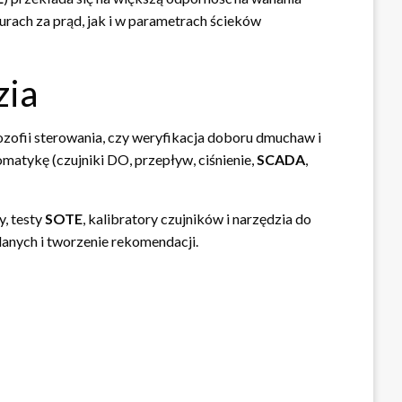
turach za prąd, jak i w parametrach ścieków
zia
lozofii sterowania, czy weryfikacja doboru dmuchaw i
matykę (czujniki DO, przepływ, ciśnienie,
SCADA
,
, testy
SOTE
, kalibratory czujników i narzędzia do
danych i tworzenie rekomendacji.