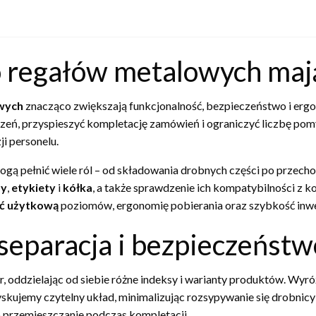
o regałów metalowych maj
wych
znacząco zwiększają funkcjonalność, bezpieczeństwo i erg
rzeń, przyspieszyć kompletację zamówień i ograniczyć liczbę pom
ji personelu.
gą pełnić wiele ról – od składowania drobnych części po przech
dy
,
etykiety
i
kółka
, a także sprawdzenie ich kompatybilności z k
ć użytkową
poziomów, ergonomię pobierania oraz szybkość inwe
separacja i bezpieczeńst
ddzielając od siebie różne indeksy i warianty produktów. Wyróż
skujemy czytelny układ, minimalizując rozsypywanie się drobnic
go przemieszczanie podczas kompletacji.