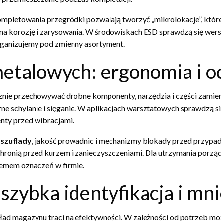
kompletowania przegródki pozwalają tworzyć „mikrolokacje”, któr
 korozję i zarysowania. W środowiskach ESD sprawdzą się wersj
rganizujemy pod zmienny asortyment.
metalowych: ergonomia i o
znie przechowywać drobne komponenty, narzędzia i części zamie
ne schylanie i sięganie. W aplikacjach warsztatowych sprawdzą s
nty przed wibracjami.
 szuflady
, jakość prowadnic i mechanizmy blokady przed przypa
j chronią przed kurzem i zanieczyszczeniami. Dla utrzymania porz
emem oznaczeń w firmie.
 szybka identyfikacja i mn
ład magazynu traci na efektywności. W zależności od potrzeb m