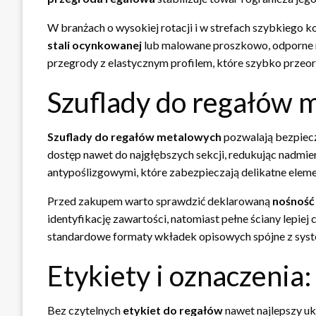
W branżach o wysokiej rotacji i w strefach szybkiego 
stali ocynkowanej
lub malowane proszkowo, odporne na
przegrody z elastycznym profilem, które szybko przeo
Szuflady do regałów 
Szuflady do regałów metalowych
pozwalają bezpiec
dostęp nawet do najgłębszych sekcji, redukując nadmier
antypoślizgowymi, które zabezpieczają delikatne eleme
Przed zakupem warto sprawdzić deklarowaną
nośność
identyfikację zawartości, natomiast pełne ściany lepie
standardowe formaty wkładek opisowych spójne z syst
Etykiety i oznaczenia:
Bez czytelnych
etykiet do regałów
nawet najlepszy uk