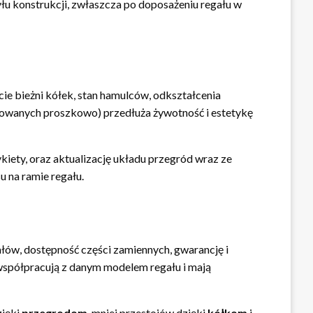
hyłu konstrukcji, zwłaszcza po doposażeniu regału w
cie bieżni kółek, stan hamulców, odkształcenia
alowanych proszkowo) przedłuża żywotność i estetykę
iety, oraz aktualizację układu przegród wraz ze
 na ramie regału.
ałów, dostępność części zamiennych, gwarancję i
spółpracują z danym modelem regału i mają
zięki
przegrodom
, mniej przestojów dzięki
kółkom
i