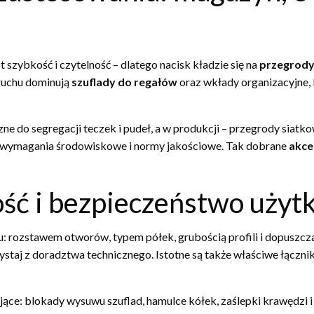
szybkość i czytelność – dlatego nacisk kładzie się na
przegrod
 ruchu dominują
szuflady do regałów
oraz wkłady organizacyjne, k
e do segregacji teczek i pudeł, a w produkcji – przegrody siatko
ia, wymagania środowiskowe i normy jakościowe. Tak dobrane
akce
ść i bezpieczeństwo użyt
u: rozstawem otworów, typem półek, grubością profili i dopuszcz
taj z doradztwa technicznego. Istotne są także właściwe łączniki
ce: blokady wysuwu szuflad, hamulce kółek, zaślepki krawędzi i 