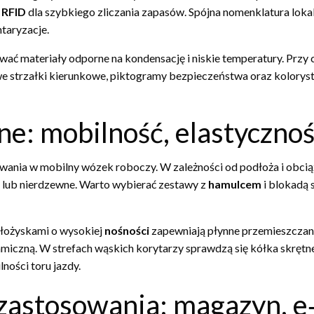
i
RFID
dla szybkiego zliczania zapasów. Spójna nomenklatura lokal
taryzacje.
ać materiały odporne na kondensację i niskie temperatury. Przy 
strzałki kierunkowe, piktogramy bezpieczeństwa oraz kolorystyk
ne: mobilność, elastycznoś
ania w mobilny wózek roboczy. W zależności od podłoża i obciążen
 lub nierdzewne. Warto wybierać zestawy z
hamulcem
i blokadą s
 łożyskami o wysokiej
nośności
zapewniają płynne przemieszczani
amiczną. W strefach wąskich korytarzy sprawdzą się kółka skrętne
lności toru jazdy.
zastosowania: magazyn, 