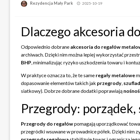
Opublikowane
Rezydencja Mały Park
2025-10-19
w
Dlaczego akcesoria d
Odpowiednio dobrane
akcesoria do regałów metalo
archiwach. Dzięki nim można lepiej wykorzystać przest
BHP
, minimalizując ryzyko uszkodzenia towaru i kontuz
W praktyce oznacza to, że te same
regały metalowe
mo
dopasowanie elementów takich jak
przegrody
,
szufla
siatkowy). Dobrze dobrane dodatki poprawiają
nośnoś
Przegrody: porządek, 
Przegrody do regałów
pomagają uporządkować towar, o
przegródki wsuwane w prowadnice półek. Dzięki nim zy
przegroda regałowa
stabilizuje towar i ogranicza je