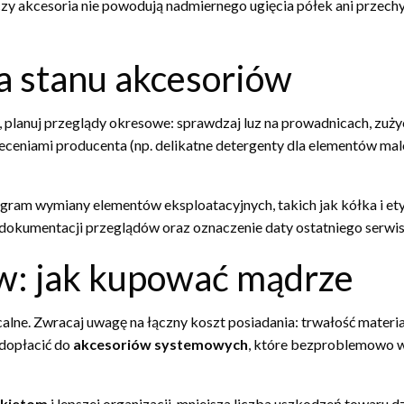
, czy akcesoria nie powodują nadmiernego ugięcia półek ani przec
a stanu akcesoriów
, planuj przeglądy okresowe: sprawdzaj luz na prowadnicach, zuży
aleceniami producenta (np. delikatne detergenty dla elementów m
am wymiany elementów eksploatacyjnych, takich jak kółka i etyk
dokumentacji przeglądów oraz oznaczenie daty ostatniego serwisu
w: jak kupować mądrze
calne. Zwracaj uwagę na łączny koszt posiadania: trwałość materi
 dopłacić do
akcesoriów systemowych
, które bezproblemowo w
ykietom
i lepszej organizacji, mniejsza liczba uszkodzeń towaru d