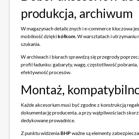
produkcja, archiwum
W magazynach detalicznych i e‑commerce kluczowa jest 
mobilność dzięki
kółkom
. W warsztatach i utrzymaniu
szukania.
W archiwach i biurach sprawdzą się przegrody poprzeczn
profil ładunku: gabaryty, wagę, częstotliwość pobran
efektywność procesów.
Montaż, kompatybilno
Każde akcesorium musi być zgodne z konstrukcją regał
dokumentację producenta, a przy wątpliwościach skorzys
dedykowane prowadnice.
Z punktu widzenia
BHP
ważne są elementy zabezpieczają