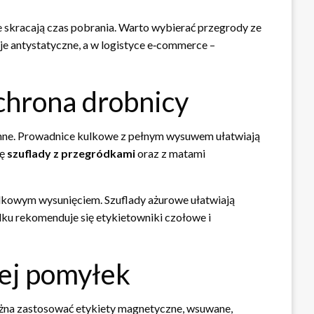
e skracają czas pobrania. Warto wybierać przegrody ze
e antystatyczne, a w logistyce e‑commerce –
chrona drobnicy
nne. Prowadnice kulkowe z pełnym wysuwem ułatwiają
ię
szuflady z przegródkami
oraz z matami
dkowym wysunięciem. Szuflady ażurowe ułatwiają
ądku rekomenduje się etykietowniki czołowe i
iej pomyłek
ożna zastosować etykiety magnetyczne, wsuwane,