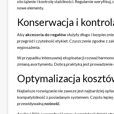
obciążenie i kontrolę stabilności. Regularnie weryfikuj
nowe elementy.
Konserwacja i kontrol
Aby
akcesoria do regałów
służyły długo i bezpiecznie
przegród i czytelność etykiet. Czyszczenie zgodne z z
wyposażenia.
W przypadku intensywnej eksploatacji rozważ harmonogr
zmianą asortymentu. Dobrą praktyką jest prowadzenie 
Optymalizacja kosztó
Najtańsze rozwiązanie nie zawsze jest najbardziej opła
kompatybilność z posiadanym systemem. Często lepiej
przewidywalną
nośność
.
Analizuj ROI: oszczędność czasu kompletacji dzięki
et