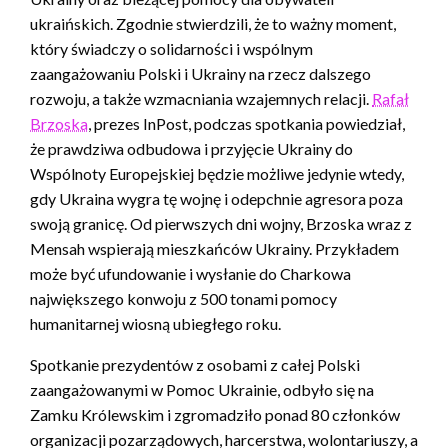
ukraińskich. Zgodnie stwierdzili, że to ważny moment,
który świadczy o solidarności i wspólnym
zaangażowaniu Polski i Ukrainy na rzecz dalszego
rozwoju, a także wzmacniania wzajemnych relacji.
Rafał
Brzoska
, prezes InPost, podczas spotkania powiedział,
że prawdziwa odbudowa i przyjęcie Ukrainy do
Wspólnoty Europejskiej będzie możliwe jedynie wtedy,
gdy Ukraina wygra tę wojnę i odepchnie agresora poza
swoją granicę. Od pierwszych dni wojny, Brzoska wraz z
Mensah wspierają mieszkańców Ukrainy. Przykładem
może być ufundowanie i wysłanie do Charkowa
największego konwoju z 500 tonami pomocy
humanitarnej wiosną ubiegłego roku.
Spotkanie prezydentów z osobami z całej Polski
zaangażowanymi w Pomoc Ukrainie, odbyło się na
Zamku Królewskim i zgromadziło ponad 80 członków
organizacji pozarządowych, harcerstwa, wolontariuszy, a