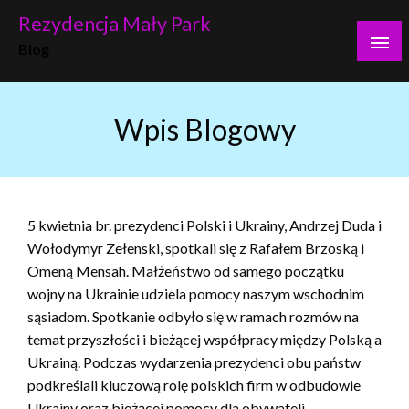
Skip
Rezydencja Mały Park
to
Blog
content
Wpis Blogowy
5 kwietnia br. prezydenci Polski i Ukrainy, Andrzej Duda i
Wołodymyr Zełenski, spotkali się z Rafałem Brzoską i
Omeną Mensah. Małżeństwo od samego początku
wojny na Ukrainie udziela pomocy naszym wschodnim
sąsiadom. Spotkanie odbyło się w ramach rozmów na
temat przyszłości i bieżącej współpracy między Polską a
Ukrainą. Podczas wydarzenia prezydenci obu państw
podkreślali kluczową rolę polskich firm w odbudowie
Ukrainy oraz bieżącej pomocy dla obywateli