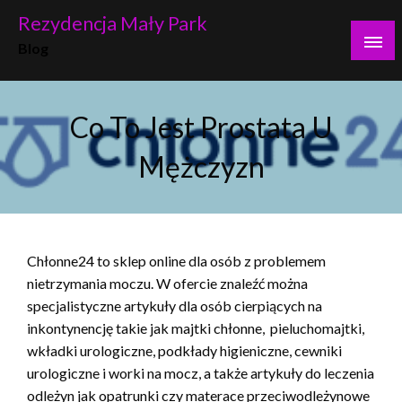
Skip
Rezydencja Mały Park
to
Blog
content
Co To Jest Prostata U
Mężczyzn
Chłonne24 to sklep online dla osób z problemem
nietrzymania moczu. W ofercie znaleźć można
specjalistyczne artykuły dla osób cierpiących na
inkontynencję takie jak majtki chłonne, pieluchomajtki,
wkładki urologiczne, podkłady higieniczne, cewniki
urologiczne i worki na mocz, a także artykuły do leczenia
odleżyn jak opatrunki czy materace przeciwodleżynowe