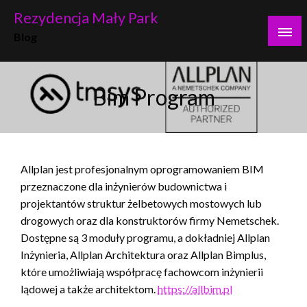
Skip
Rezydencja Mały Park
to
Blog
content
Bim Program
Allplan jest profesjonalnym oprogramowaniem BIM
przeznaczone dla inżynierów budownictwa i
projektantów struktur żelbetowych mostowych lub
drogowych oraz dla konstruktorów firmy Nemetschek.
Dostępne są 3 moduły programu, a dokładniej Allplan
Inżynieria, Allplan Architektura oraz Allplan Bimplus,
które umożliwiają współpracę fachowcom inżynierii
lądowej a także architektom.
https://allbim.pl